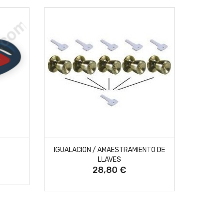
AÑADIR AL CARRITO
IGUALACION / AMAESTRAMIENTO DE
CA
LLAVES
28,80 €
Precio