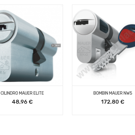
AÑADIR AL CARRITO
AÑADIR AL CARRITO
CILINDRO MAUER ELITE
BOMBIN MAUER NW5
48,96 €
172,80 €
Precio
Precio