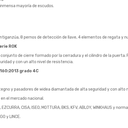
la inmensa mayoría de escudos.
tiganzúa, 8 pernos de detección de llave, 4 elementos de regata y nu
erie ROK
 conjunto de cierre formado por la cerradura y el cilindro de la puerta
idad y con un alto nivel de resistencia.
5160:2013 grado 4C
egno y pasadores de widea diamantada de alta seguridad y con alto ni
n en el mercado nacional.
SA, EZCURRA, CISA, ISEO, MOTTURA, BKS, KFV, ABLOY, WINKHAUS y norm
GO y LINCE.