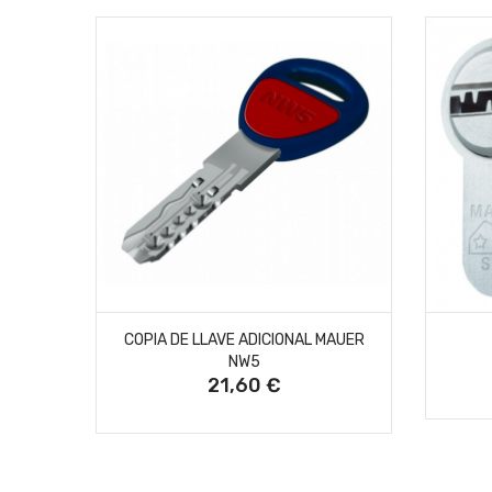
SIN STOCK
EP30 +
COPIA DE LLAVE ADICIONAL MAUER
NW5
21,60 €
Precio