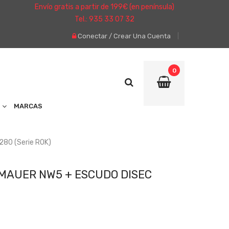
Envío gratis a partir de 199€ (en península)
Tel.: 935 33 07 32
Conectar
/
Crear Una Cuenta
0
MARCAS
280 (Serie ROK)
 MAUER NW5 + ESCUDO DISEC