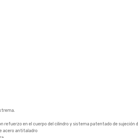
extrema.
n refuerzo en el cuerpo del cilindro y sistema patentado de sujeción de
de acero antitaladro
ra