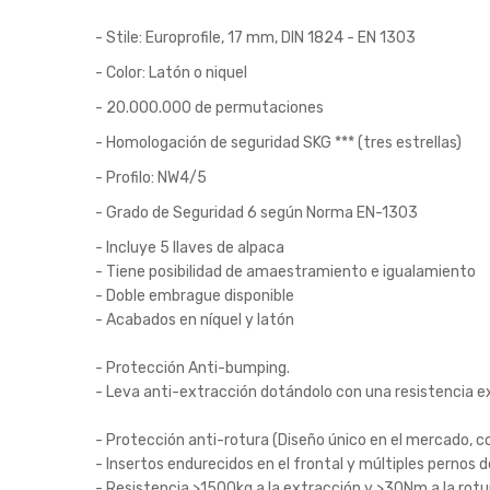
- Stile: Europrofile, 17 mm, DIN 1824 - EN 1303
- Color: Latón o niquel
- 20.000.000 de permutaciones
- Homologación de seguridad SKG *** (tres estrellas)
- Profilo: NW4/5
- Grado de Seguridad 6 según Norma EN-1303
- Incluye 5 llaves de alpaca
- Tiene posibilidad de amaestramiento e igualamiento
- Doble embrague disponible
- Acabados en níquel y latón
- Protección Anti-bumping.
- Leva anti-extracción dotándolo con una resistencia 
- Protección anti-rotura (Diseño único en el mercado, co
- Insertos endurecidos en el frontal y múltiples pernos 
- Resistencia >1500kg a la extracción y >30Nm a la rotu