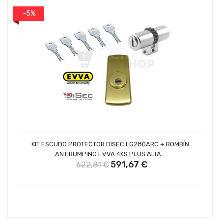
-5%
AÑADIR AL CARRITO
KIT ESCUDO PROTECTOR DISEC LG280ARC + BOMBÍN
ANTIBUMPING EVVA 4KS PLUS ALTA...
591,67 €
622,81 €