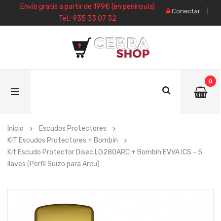
Envío gratis a partir de 199€ (en península)
Conectar
Tel.: 935 33 07 32
0
Inicio
Escudos Protectores
KIT Escudos Protectores + Bombín
Kit Escudo Protector Disec LG280ARC + Bombín EVVA ICS - 5
llaves (Perfil Suizo para Arcu)