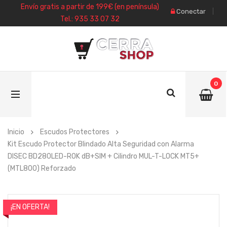
Envío gratis a partir de 199€ (en península)
Conectar
Tel.: 935 33 07 32
0
Inicio
Escudos Protectores
Kit Escudo Protector Blindado Alta Seguridad con Alarma
DISEC BD280LED-ROK dB+SIM + Cilindro MUL-T-LOCK MT5+
(MTL800) Reforzado
¡EN OFERTA!
- 10%