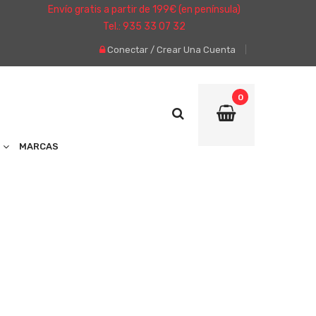
Envío gratis a partir de 199€ (en península)
Tel.: 935 33 07 32
Conectar
/
Crear Una Cuenta
0
MARCAS