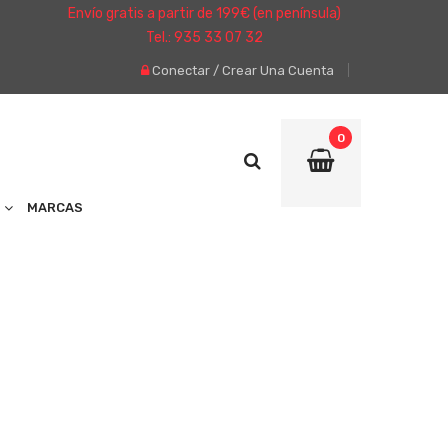
Envío gratis a partir de 199€ (en península)
Tel.: 935 33 07 32
Conectar
/
Crear Una Cuenta
0
MARCAS