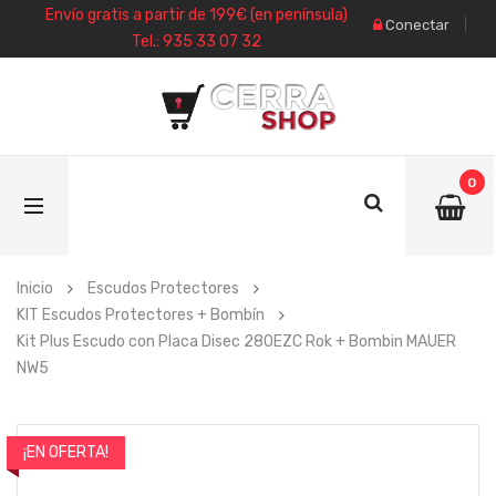
Envío gratis a partir de 199€ (en península)
Conectar
Tel.: 935 33 07 32
0
Inicio
Escudos Protectores
KIT Escudos Protectores + Bombín
Kit Plus Escudo con Placa Disec 280EZC Rok + Bombin MAUER
NW5
¡EN OFERTA!
- 10%