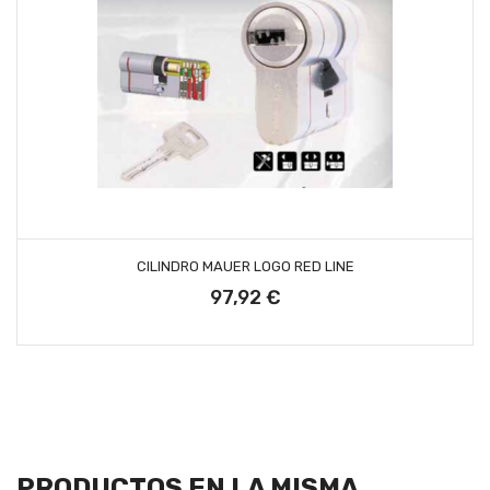
AÑADIR AL CARRITO
CILINDRO MAUER LOGO RED LINE
97,92 €
Precio
PRODUCTOS EN LA MISMA