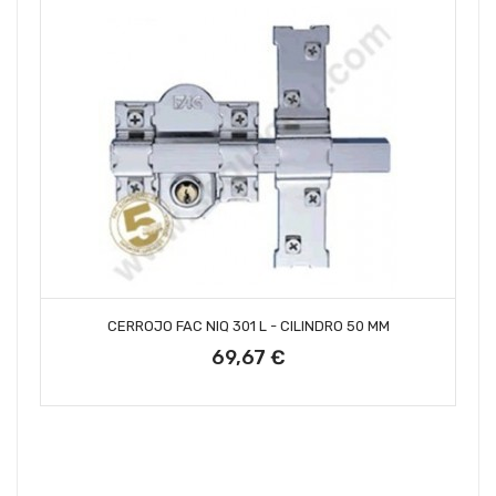
AÑADIR AL CARRITO
CERROJO FAC NIQ 301 L - CILINDRO 50 MM
69,67 €