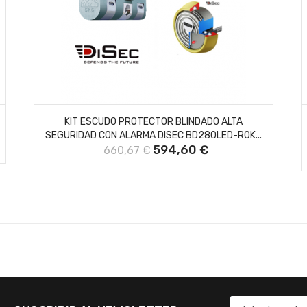
AÑADIR AL CARRITO
KIT ESCUDO PROTECTOR BLINDADO ALTA
SEGURIDAD CON ALARMA DISEC BD280LED-ROK...
594,60 €
660,67 €