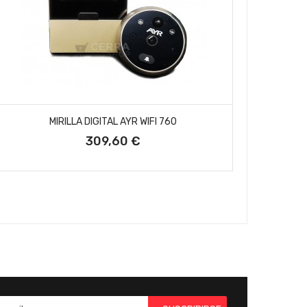
AÑADIR AL CARRITO
MIRILLA DIGITAL AYR WIFI 760
CERRO
309,60 €