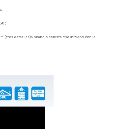
o.
1303
 (tres estrellas)6 símbolo celeste che iniziano con la