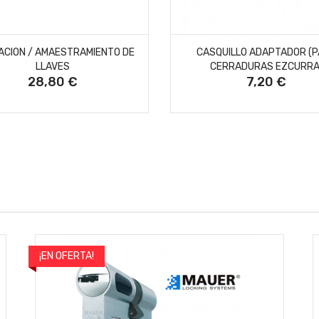
AÑADIR AL CARRITO
AÑADIR AL CARRITO
ACION / AMAESTRAMIENTO DE
CASQUILLO ADAPTADOR (
LLAVES
CERRADURAS EZCURRA
28,80 €
7,20 €
Precio
Precio
¡EN OFERTA!
-10%