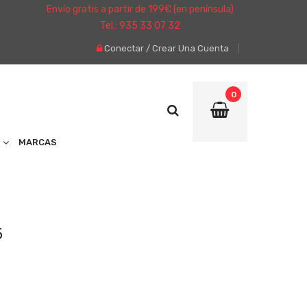
Envío gratis a partir de 199€ (en península)
Tel.: 935 33 07 32
Conectar
/
Crear Una Cuenta
0
MARCAS
5