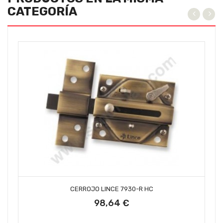
CATEGORÍA
AÑADIR AL CARRITO
CERROJO LINCE 7930-R HC
98,64 €