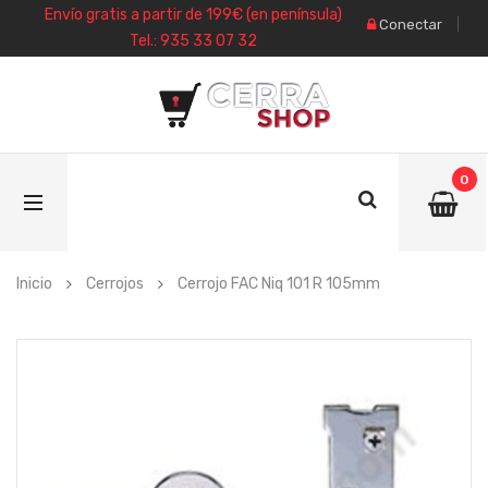
Envío gratis a partir de 199€ (en península)
Conectar
Tel.: 935 33 07 32
0
Inicio
Cerrojos
Cerrojo FAC Niq 101 R 105mm