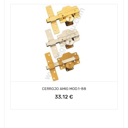
AÑADIR AL CARRITO
CERROJO AMIG MOD.1-88
33,12 €