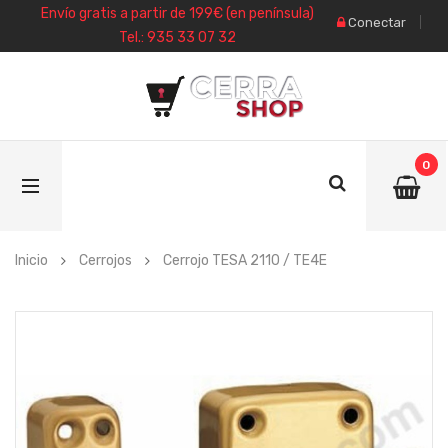
Envío gratis a partir de 199€ (en península)
Conectar
Tel.: 935 33 07 32
0
Inicio
Cerrojos
Cerrojo TESA 2110 / TE4E