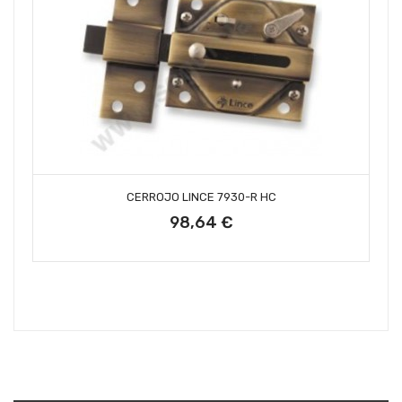
AÑADIR AL CARRITO
CERROJO LINCE 7930-R HC
98,64 €