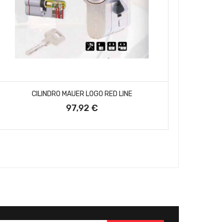
AÑADIR AL CARRITO
CILINDRO MAUER LOGO RED LINE
BOMBÍN 
LL
97,92 €