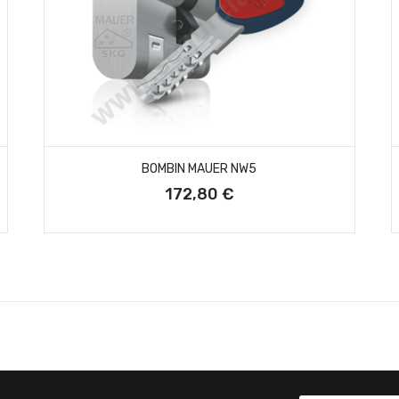
AÑADIR AL CARRITO
BOMBIN MAUER NW5
172,80 €