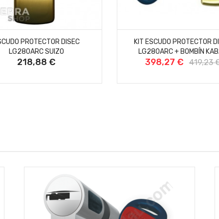
AÑADIR AL CARRITO
AÑADIR AL CARRITO
SCUDO PROTECTOR DISEC
KIT ESCUDO PROTECTOR D
LG280ARC SUIZO
LG280ARC + BOMBÍN KABA
218,88 €
398,27 €
Precio
Precio
Precio
419,23 
base