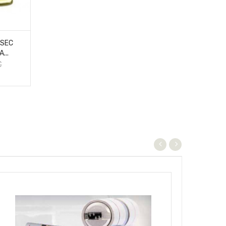
ISEC
...
€