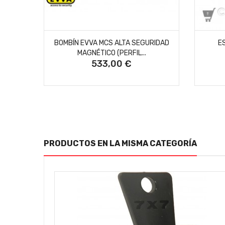
AÑADIR AL CARRITO
BOMBÍN EVVA MCS ALTA SEGURIDAD
E
MAGNÉTICO (PERFIL...
533,00 €
Precio
PRODUCTOS EN LA MISMA CATEGORÍA