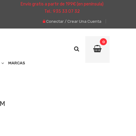
Envío gratis a partir de 199€ (en península)
Tel.: 935 33 07 32
Conectar
/
Crear Una Cuenta
0
MARCAS
MM