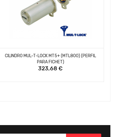
AÑADIR AL CARRITO
CILINDRO MUL-T-LOCK MT5+ (MTL800) (PERFIL
CONJUN
PARA FICHET)
323,68 €