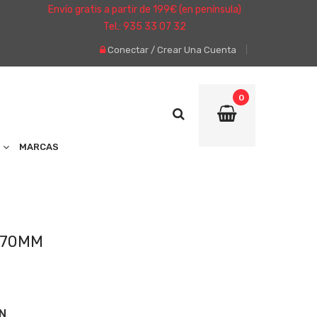
Envío gratis a partir de 199€ (en península)
Tel.: 935 33 07 32
Conectar
/
Crear Una Cuenta
0
MARCAS
 70MM
N