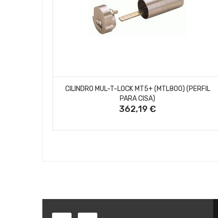
AÑADIR AL CARRITO
CILINDRO MUL-T-LOCK MT5+ (MTL800) (PERFIL
PARA CISA)
362,19 €