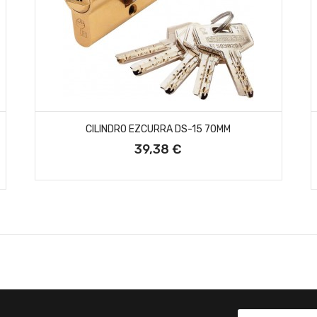
AÑADIR AL CARRITO
CILINDRO EZCURRA DS-15 70MM
39,38 €