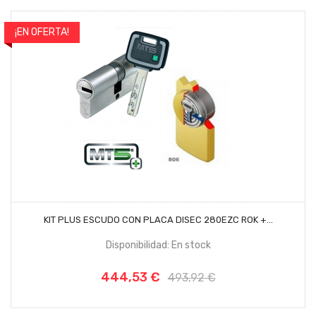
¡EN OFERTA!
-10%
AÑADIR AL CARRITO
KIT PLUS ESCUDO CON PLACA DISEC 280EZC ROK +...
Disponibilidad: En stock
444,53 €
Precio
Precio
493,92 €
base