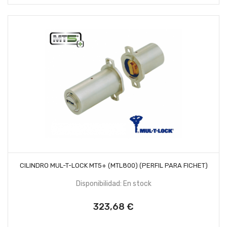
AÑADIR AL CARRITO
CILINDRO MUL-T-LOCK MT5+ (MTL800) (PERFIL PARA FICHET)
Disponibilidad: En stock
323,68 €
Precio