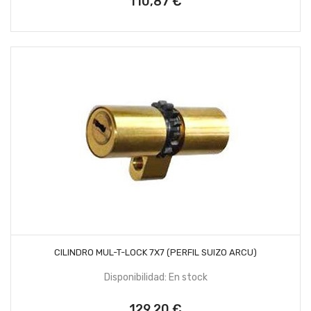
110,87 €
Precio
AÑADIR AL CARRITO
CILINDRO MUL-T-LOCK 7X7 (PERFIL SUIZO ARCU)
Disponibilidad: En stock
129,20 €
Precio