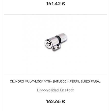
161,42 €
Precio
AÑADIR AL CARRITO
CILINDRO MUL-T-LOCK MT5+ (MTL800) (PERFIL SUIZO PARA...
Disponibilidad: En stock
162,65 €
Precio