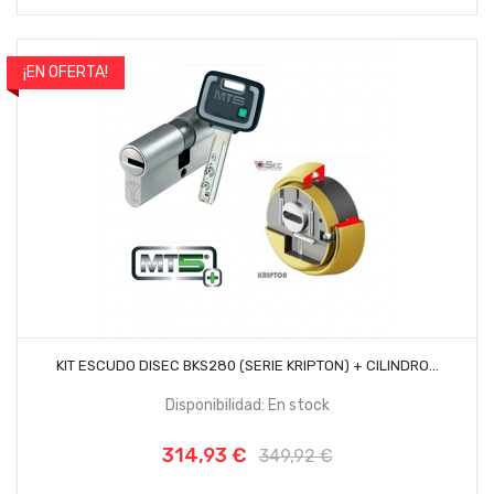
¡EN OFERTA!
-10%
AÑADIR AL CARRITO
KIT ESCUDO DISEC BKS280 (SERIE KRIPTON) + CILINDRO...
Disponibilidad: En stock
314,93 €
Precio
Precio
349,92 €
base