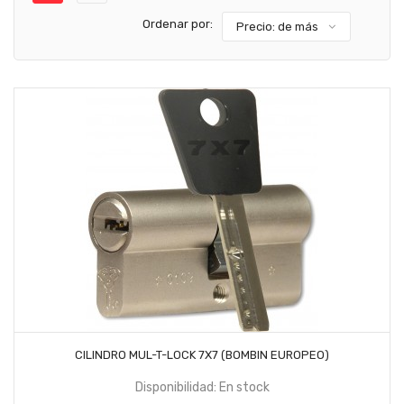
Ordenar por:
Precio: de más
bajo a más alto
AÑADIR AL CARRITO
CILINDRO MUL-T-LOCK 7X7 (BOMBIN EUROPEO)
Disponibilidad: En stock