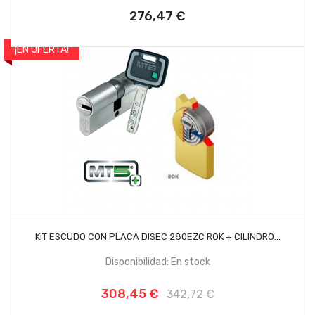
276,47 €
Precio
¡EN OFERTA!
-10%
AÑADIR AL CARRITO
KIT ESCUDO CON PLACA DISEC 280EZC ROK + CILINDRO...
Disponibilidad: En stock
308,45 €
Precio
Precio
342,72 €
base