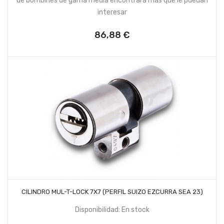
de bombines de gama media encontrará más que le puedan
interesar
86,88 €
Precio
AÑADIR AL CARRITO
CILINDRO MUL-T-LOCK 7X7 (PERFIL SUIZO EZCURRA SEA 23)
Disponibilidad: En stock