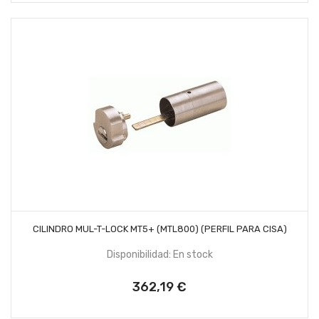
AÑADIR AL CARRITO
CILINDRO MUL-T-LOCK MT5+ (MTL800) (PERFIL PARA CISA)
Disponibilidad: En stock
362,19 €
Precio