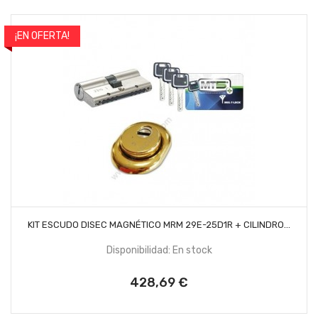
¡EN OFERTA!
AÑADIR AL CARRITO
KIT ESCUDO DISEC MAGNÉTICO MRM 29E-25D1R + CILINDRO...
Disponibilidad: En stock
428,69 €
Precio