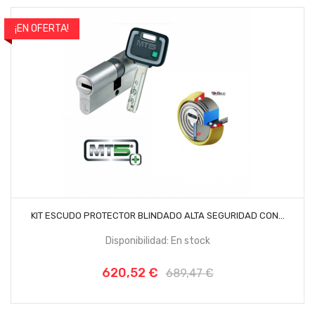
¡EN OFERTA!
-10%
AÑADIR AL CARRITO
KIT ESCUDO PROTECTOR BLINDADO ALTA SEGURIDAD CON...
Disponibilidad: En stock
620,52 €
Precio
Precio
689,47 €
base