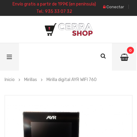
Envío gratis a partir de 199€ (en península)
Conectar
Tel.: 935 33 07 32
0
Inicio
Mirillas
Mirilla digital AYR WIFI 760